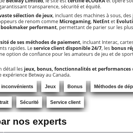
y Casino
 de
Betway Limited
, le site est
certifié eCOGRA
et opère sou
 garantissant transparence, sécurité et équité.
fe Casino
vaste sélection de jeux
, incluant des machines à sous, des 
y Casino
veloppeurs de renom comme
Microgaming
,
NetEnt
et
Evolut
 bookmaker performant
, permettant de parier sur les plu
rsité de ses méthodes de paiement
, incluant Interac, carte
ents rapides. Le
service client disponible 24/7
, les
bonus ré
e option de confiance pour les amateurs de jeu et de spor
n détail les
jeux, bonus, fonctionnalités et performances
re expérience Betway au Canada.
 inconvénients
Jeux
Bonus
Méthodes de dép
rait
Sécurité
Service client
ar nos experts