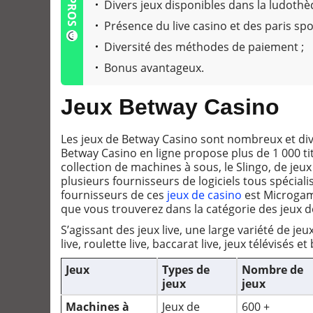
PROS
Divers jeux disponibles dans la ludothè
Présence du live casino et des paris spor
Diversité des méthodes de paiement ;
Bonus avantageux.
Jeux Betway Casino
Les jeux de Betway Casino sont nombreux et dive
Betway Casino en ligne propose plus de 1 000 tit
collection de machines à sous, le Slingo, de jeux
plusieurs fournisseurs de logiciels tous spécial
fournisseurs de ces
jeux de casino
est Microgamin
que vous trouverez dans la catégorie des jeux d
S’agissant des jeux live, une large variété de jeu
live, roulette live, baccarat live, jeux télévisés et
Jeux
Types de
Nombre de
jeux
jeux
Machines à
Jeux de
600 +