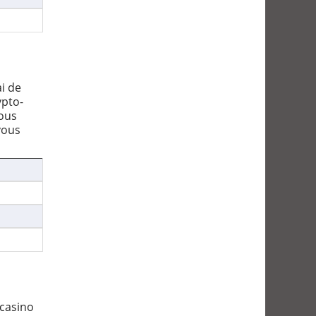
ai de
ypto-
vous
vous
 casino