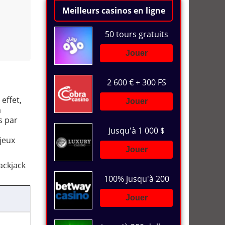
Meilleurs casinos en ligne
50 tours gratuits
Jouer
2 600 € + 300 FS
effet,
Jouer
a
s par
Jusqu'à 1 000 $
 jeux
Jouer
lackjack
100% jusqu'à 200
Jouer