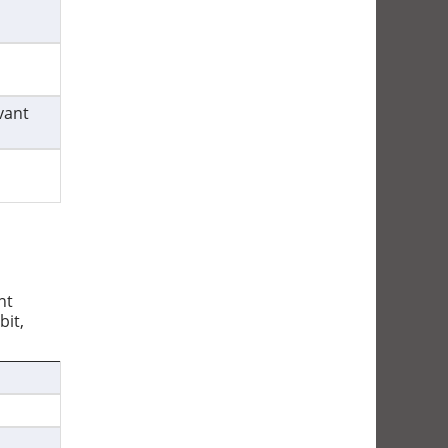
vant
nt
bit,