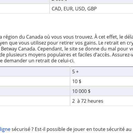
CAD, EUR, USD, GBP
a région du Canada où vous vous trouvez. À cet effet, le dél
 que vous utilisez pour retirer vos gains. Le retrait en cr
o Betway Canada. Cependant, le site se donne du mal pour 
de plusieurs moyens populaires et faciles d’accès. Assurez-
e demander un retrait de celui-ci.
5 +
10 $
10 000 $
2 à 72 heures
ligne
sécurisé ? Est-il possible de jouer en toute sécurité au