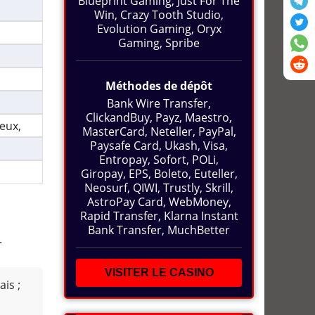
Blueprint Gaming, Just For The
Win, Crazy Tooth Studio,
Evolution Gaming, Oryx
Gaming, Spribe
Méthodes de dépôt
Bank Wire Transfer,
ClickandBuy, Payz, Maestro,
jeux,
MasterCard, Neteller, PayPal,
Paysafe Card, Ukash, Visa,
Entropay, Sofort, POLi,
Giropay, EPS, Boleto, Euteller,
Neosurf, QIWI, Trustly, Skrill,
AstroPay Card, WebMoney,
Rapid Transfer, Klarna Instant
Bank Transfer, MuchBetter
.
VISITER LE CASINO
is ;