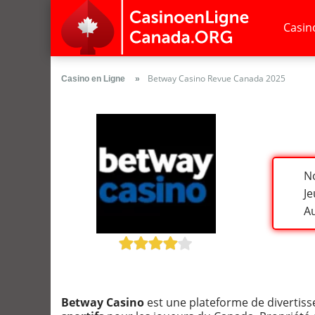
Casin
Betway Casino Revue Canada 2025
Casino en Ligne
Regio
Crypt
High 
Live C
No
21 Ca
Je
7 Sul
Au
777 C
888 C
All Sl
Betss
Betway Casino
est une plateforme de divertis