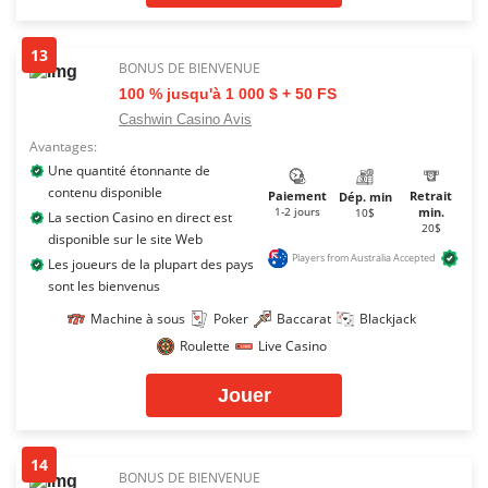
13
BONUS DE BIENVENUE
100 % jusqu'à 1 000 $ + 50 FS
Cashwin Casino Avis
Avantages:
Une quantité étonnante de
contenu disponible
Paiement
Retrait
Dép. min
1-2 jours
min.
10$
La section Casino en direct est
20$
disponible sur le site Web
Players from Australia Accepted
Les joueurs de la plupart des pays
sont les bienvenus
Machine à sous
Poker
Baccarat
Blackjack
Roulette
Live Casino
Jouer
14
BONUS DE BIENVENUE