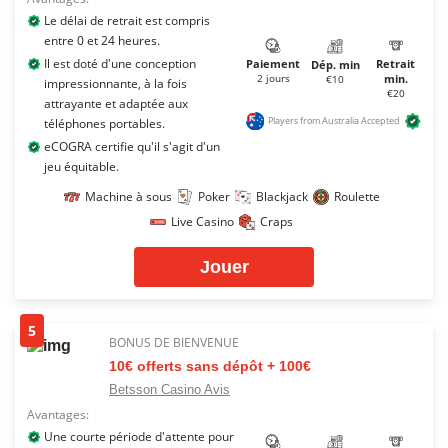
Le délai de retrait est compris
entre 0 et 24 heures.
Il est doté d'une conception
Paiement
Retrait
Dép. min
2 jours
min.
€10
impressionnante, à la fois
€20
attrayante et adaptée aux
Players from Australia Accepted
téléphones portables.
eCOGRA certifie qu'il s'agit d'un
jeu équitable.
Machine à sous
Poker
Blackjack
Roulette
Live Casino
Craps
Jouer
5
BONUS DE BIENVENUE
10€ offerts sans dépôt + 100€
Betsson Casino Avis
Avantages:
Une courte période d'attente pour