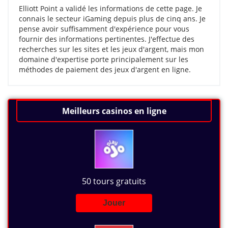
Elliott Point a validé les informations de cette page. Je
connais le secteur iGaming depuis plus de cinq ans. Je
pense avoir suffisamment d'expérience pour vous
fournir des informations pertinentes. J'effectue des
recherches sur les sites et les jeux d'argent, mais mon
domaine d'expertise porte principalement sur les
méthodes de paiement des jeux d'argent en ligne.
Meilleurs casinos en ligne
50 tours gratuits
Jouer