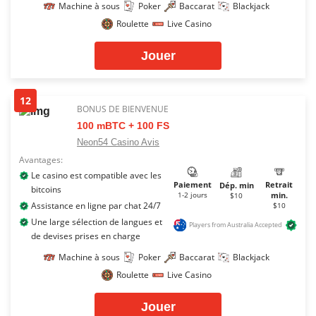
Machine à sous
Poker
Baccarat
Blackjack
Roulette
Live Casino
Jouer
12
BONUS DE BIENVENUE
100 mBTC + 100 FS
Neon54 Casino Avis
Avantages:
Le casino est compatible avec les
Paiement
Retrait
Dép. min
bitcoins
1-2 jours
min.
$10
Assistance en ligne par chat 24/7
$10
Une large sélection de langues et
Players from Australia Accepted
de devises prises en charge
Machine à sous
Poker
Baccarat
Blackjack
Roulette
Live Casino
Jouer