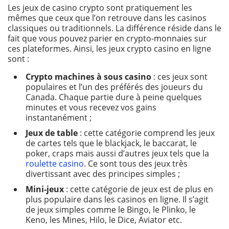
Les jeux de casino crypto sont pratiquement les
mêmes que ceux que l’on retrouve dans les casinos
classiques ou traditionnels. La différence réside dans le
fait que vous pouvez parier en crypto-monnaies sur
ces plateformes. Ainsi, les jeux crypto casino en ligne
sont :
Crypto machines à sous casino
: ces jeux sont
populaires et l’un des préférés des joueurs du
Canada. Chaque partie dure à peine quelques
minutes et vous recevez vos gains
instantanément ;
Jeux de table
: cette catégorie comprend les jeux
de cartes tels que le blackjack, le baccarat, le
poker, craps mais aussi d’autres jeux tels que la
roulette casino
. Ce sont tous des jeux très
divertissant avec des principes simples ;
Mini-jeux
: cette catégorie de jeux est de plus en
plus populaire dans les casinos en ligne. Il s’agit
de jeux simples comme le Bingo, le Plinko, le
Keno, les Mines, Hilo, le Dice, Aviator etc.