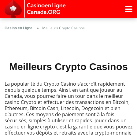
Meilleurs Crypto Casinos
Casino en Ligne
Casinos en ligne
Meilleurs Crypto Casinos
Jeux de Casino
Machines à sous
La popularité du Crypto Casino s’accroît rapidement
Systèmes de paiement
depuis quelque temps. Ainsi, en tant que joueur au
Canada, vous pourrez faire un tour dans le meilleur
Mobile Casinos
casino Crypto et effectuer des transactions en Bitcoin,
Ethereum, Bitcoin Cash, Litecoin, Dogecoin et bien
d’autres. Ces moyens de paiement sont à la fois
sécurisés, simples à utiliser et rapides. Jouer dans un
casino en ligne crypto c’est la garantie que vous pouvez
effectuer vos dépôts et retraits avec la crypto-monnaie