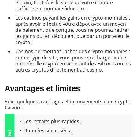
Bitcoin, toutefois le solde de votre compte
s’affiche en monnaie fiduciaire ;
Jeux
Les casinos payant les gains en crypto-monnaies :
après avoir effectué votre dépôt avec un moyen
Bonus
de paiement quelconque, vous ne pourrez retirer
les gains qui en découlent que par un portefeuille
crypto ;
Notre verdict
Casinos permettant l’achat des crypto-monnaies :
sur ce type de site, vous pouvez recharger votre
FAQ
portefeuille crypto en achetant des Bitcoins ou les
autres cryptos directement au casino.
Avantages et limites
Voici quelques avantages et inconvénients d’un Crypto
Casino :
Les retraits plus rapides ;
Données sécurisées ;
PROS