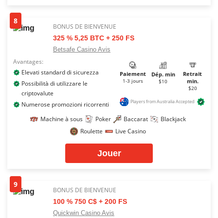
8
BONUS DE BIENVENUE
325 % 5,25 BTC + 250 FS
Betsafe Casino Avis
Avantages:
Elevati standard di sicurezza
Paiement
Retrait
Dép. min
1-3 jours
min.
$10
Possibilità di utilizzare le
$20
criptovalute
Players from Australia Accepted
Numerose promozioni ricorrenti
Machine à sous
Poker
Baccarat
Blackjack
Roulette
Live Casino
Jouer
9
BONUS DE BIENVENUE
100 % 750 C$ + 200 FS
Quickwin Casino Avis