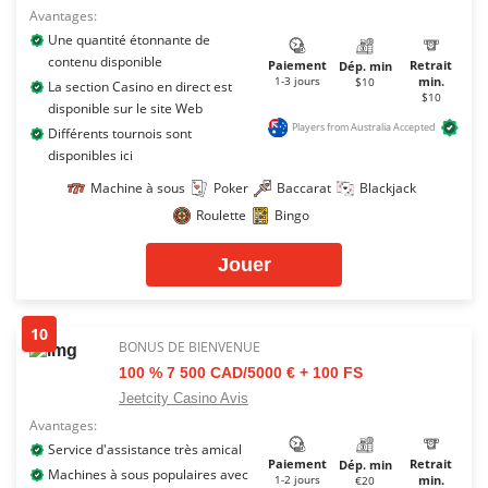
Avantages:
Une quantité étonnante de
contenu disponible
Paiement
Retrait
Dép. min
1-3 jours
min.
$10
La section Casino en direct est
$10
disponible sur le site Web
Players from Australia Accepted
Différents tournois sont
disponibles ici
Machine à sous
Poker
Baccarat
Blackjack
Roulette
Bingo
Jouer
10
BONUS DE BIENVENUE
100 % 7 500 CAD/5000 € + 100 FS
Jeetcity Casino Avis
Avantages:
Service d'assistance très amical
Paiement
Retrait
Dép. min
Machines à sous populaires avec
1-2 jours
min.
€20