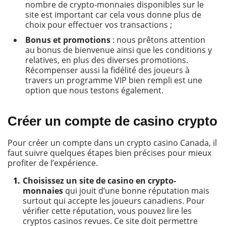
nombre de crypto-monnaies disponibles sur le
site est important car cela vous donne plus de
choix pour effectuer vos transactions ;
Bonus et promotions
: nous prêtons attention
au bonus de bienvenue ainsi que les conditions y
relatives, en plus des diverses promotions.
Récompenser aussi la fidélité des joueurs à
travers un programme VIP bien rempli est une
option que nous testons également.
Créer un compte de casino crypto
Pour créer un compte dans un crypto casino Canada, il
faut suivre quelques étapes bien précises pour mieux
profiter de l’expérience.
Choisissez un site de casino en crypto-
monnaies
qui jouit d’une bonne réputation mais
surtout qui accepte les joueurs canadiens. Pour
vérifier cette réputation, vous pouvez lire les
cryptos casinos revues. Ce site doit permettre