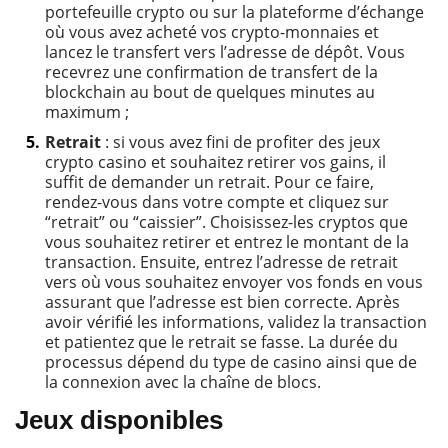
portefeuille crypto ou sur la plateforme d’échange
où vous avez acheté vos crypto-monnaies et
lancez le transfert vers l’adresse de dépôt. Vous
recevrez une confirmation de transfert de la
blockchain au bout de quelques minutes au
maximum ;
Retrait
: si vous avez fini de profiter des jeux
crypto casino et souhaitez retirer vos gains, il
suffit de demander un retrait. Pour ce faire,
rendez-vous dans votre compte et cliquez sur
“retrait” ou “caissier”. Choisissez-les cryptos que
vous souhaitez retirer et entrez le montant de la
transaction. Ensuite, entrez l’adresse de retrait
vers où vous souhaitez envoyer vos fonds en vous
assurant que l’adresse est bien correcte. Après
avoir vérifié les informations, validez la transaction
et patientez que le retrait se fasse. La durée du
processus dépend du type de casino ainsi que de
la connexion avec la chaîne de blocs.
Jeux disponibles