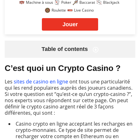
Machine à sous
Poker
Baccarat
Blackjack
Roulette
Live Casino
Jouer
Table of contents
C’est quoi un Crypto Casino ?
Сe que c'est
Les
sites de casino en ligne
ont tous une particularité
Avantages et limites
qui les rend populaires auprès des joueurs canadiens.
Si votre question est “qu’est-ce qu’un crypto-casino ?”,
nos experts vous répondent sur cette page. On peut
Types
définir le crypto casino argent réel de 3 façons
différentes, qui sont :
Analysons-nous
Casino crypto en ligne acceptant les recharges en
crypto-monnaies. Ce type de site permet de
recharger votre compte en Ethereum ou en
Inscription