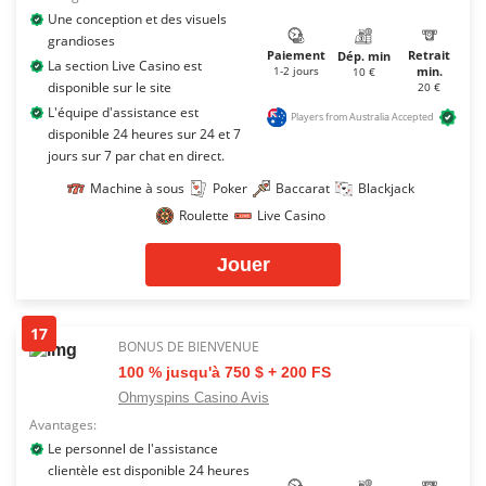
Une conception et des visuels
grandioses
Paiement
Retrait
Dép. min
La section Live Casino est
1-2 jours
min.
10 €
disponible sur le site
20 €
L'équipe d'assistance est
Players from Australia Accepted
disponible 24 heures sur 24 et 7
jours sur 7 par chat en direct.
Machine à sous
Poker
Baccarat
Blackjack
Roulette
Live Casino
Jouer
17
BONUS DE BIENVENUE
100 % jusqu'à 750 $ + 200 FS
Ohmyspins Casino Avis
Avantages:
Le personnel de l'assistance
clientèle est disponible 24 heures