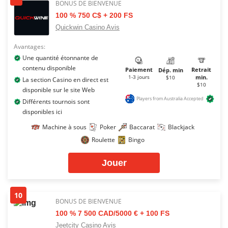
BONUS DE BIENVENUE
100 % 750 C$ + 200 FS
Quickwin Casino Avis
Avantages:
Une quantité étonnante de
contenu disponible
Paiement
Retrait
Dép. min
1-3 jours
min.
$10
La section Casino en direct est
$10
disponible sur le site Web
Players from Australia Accepted
Différents tournois sont
disponibles ici
Machine à sous
Poker
Baccarat
Blackjack
Roulette
Bingo
Jouer
10
BONUS DE BIENVENUE
100 % 7 500 CAD/5000 € + 100 FS
Jeetcity Casino Avis