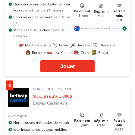
Une courte période d'attente pour
les retraits (jusqu'à 24 heures)
Paiement
Retrait
Dép. min
1-5 jours
min.
€10
Éprouvé équitablement par TST et
€20
SKL
Players from Australia Accepted
Machines à sous classiques de
Betsson
Machine à sous
Poker
Baccarat
Blackjack
Roulette
Live Casino
Craps
Bingo
Jouer
6
BONUS DE BIENVENUE
50% jusqu'à 1 000$
Betway Casino Avis
Avantages:
Paiement
Retrait
Dép. min
Nombreuses méthodes de retrait
1-3 jours
min.
€/$10
Jeux instantanés et jeux mobiles
0.01€