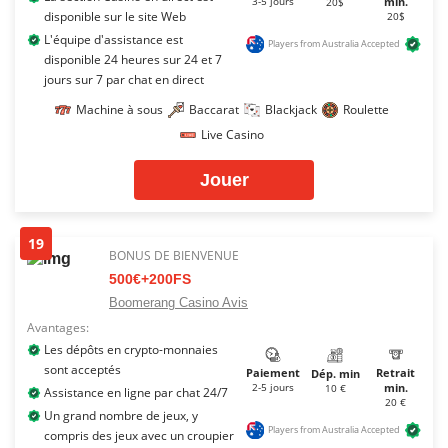
3-5 jours
min.
20$
disponible sur le site Web
20$
L'équipe d'assistance est
Players from Australia Accepted
disponible 24 heures sur 24 et 7
jours sur 7 par chat en direct
Machine à sous
Baccarat
Blackjack
Roulette
Live Casino
Jouer
19
BONUS DE BIENVENUE
500€+200FS
Boomerang Casino Avis
Avantages:
Les dépôts en crypto-monnaies
sont acceptés
Paiement
Retrait
Dép. min
2-5 jours
min.
10 €
Assistance en ligne par chat 24/7
20 €
Un grand nombre de jeux, y
Players from Australia Accepted
compris des jeux avec un croupier