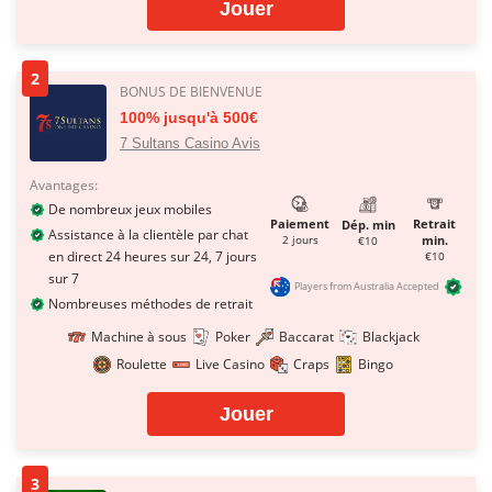
Jouer
2
BONUS DE BIENVENUE
100% jusqu'à 500€
7 Sultans Casino Avis
Avantages:
De nombreux jeux mobiles
Paiement
Retrait
Dép. min
Assistance à la clientèle par chat
2 jours
min.
€10
en direct 24 heures sur 24, 7 jours
€10
sur 7
Players from Australia Accepted
Nombreuses méthodes de retrait
Machine à sous
Poker
Baccarat
Blackjack
Roulette
Live Casino
Craps
Bingo
Jouer
3