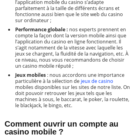
l’application mobile du casino s’adapte
parfaitement à la taille de différents écrans et
fonctionne aussi bien que le site web du casino
sur ordinateur ;
Performance globale :
nos experts prennent en
compte la façon dont la version mobile ainsi que
l’application du casino en ligne fonctionnent. Il
s’agit notamment de la vitesse avec laquelle les
jeux se chargent, la fluidité de la navigation, etc. À
ce niveau, nous vous recommandons de choisir
un casino mobile réputé ;
Jeux mobiles
: nous accordons une importance
particulière à la sélection de
jeux de casino
mobiles disponibles sur les sites de notre liste. On
doit pouvoir retrouver les jeux tels que les
machines à sous, le baccarat, le poker, la roulette,
le blackjack, le bingo, etc.
Comment ouvrir un compte au
casino mobile ?