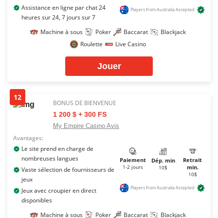
Assistance en ligne par chat 24
Players from Australia Accepted
heures sur 24, 7 jours sur 7
Machine à sous
Poker
Baccarat
Blackjack
Roulette
Live Casino
Jouer
12
BONUS DE BIENVENUE
1 200 $ + 300 FS
My Empire Casino Avis
Avantages:
Le site prend en charge de
nombreuses langues
Paiement
Retrait
Dép. min
1-2 jours
min.
10$
Vaste sélection de fournisseurs de
10$
jeux
Players from Australia Accepted
Jeux avec croupier en direct
disponibles
Machine à sous
Poker
Baccarat
Blackjack