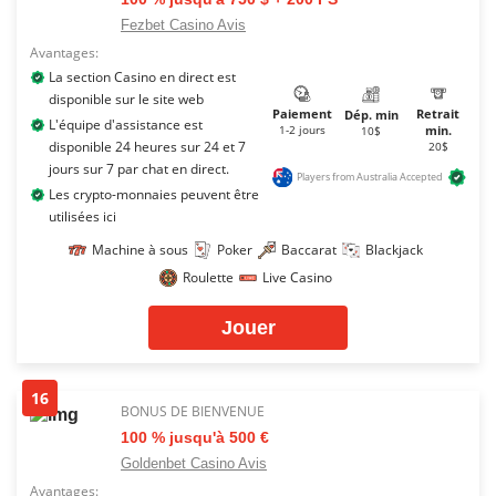
Fezbet Casino Avis
Avantages:
La section Casino en direct est
disponible sur le site web
Paiement
Retrait
Dép. min
L'équipe d'assistance est
1-2 jours
min.
10$
disponible 24 heures sur 24 et 7
20$
jours sur 7 par chat en direct.
Players from Australia Accepted
Les crypto-monnaies peuvent être
utilisées ici
Machine à sous
Poker
Baccarat
Blackjack
Roulette
Live Casino
Jouer
16
BONUS DE BIENVENUE
100 % jusqu'à 500 €
Goldenbet Casino Avis
Avantages: