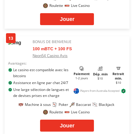
Roulette
Live Casino
Jouer
13
BONUS DE BIENVENUE
100 mBTC + 100 FS
Neon54 Casino Avis
Avantages:
Le casino est compatible avec les
Paiement
Retrait
Dép. min
bitcoins
1-2 jours
min.
$10
Assistance en ligne par chat 24/7
$10
Une large sélection de langues et
Players from Australia Accepted
de devises prises en charge
Machine à sous
Poker
Baccarat
Blackjack
Roulette
Live Casino
Jouer