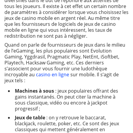
diversifiés dans le but de répondre aux attentes de
tous les joueurs. Il existe à cet effet un certain nombre
de paramètres à considérer lorsque vous choisissez les
jeux de casino mobile en argent réel. Au même titre
que les fournisseurs de logiciels de jeux de casino
mobile en ligne qui vous intéressent, les taux de
redistribution ne sont pas à négliger.
Quand on parle de fournisseurs de jeux dans le milieu
de l’eGaming, les plus populaires sont Evolution
Gaming, Yggdrasil, Pragmatic Play, NetEnt, iSoftbet,
Playtech, Hacksaw Gaming, etc. Ces derniers
s’associent pour vous fournir une ludothèque
incroyable au
casino en ligne
sur mobile. Il s’agit de
jeux tels :
Machines à sous
: jeux populaires offrant des
gains instantanés. On peut citer la machine à
sous classique, vidéo ou encore à jackpot
progressif ;
Jeux de table
: on y retrouve le baccarat,
blackjack, roulette, poker, etc. Ce sont des jeux
classiques qui mettent généralement en