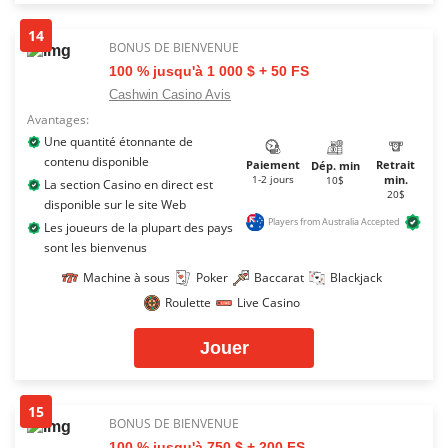
14
BONUS DE BIENVENUE
100 % jusqu'à 1 000 $ + 50 FS
Cashwin Casino Avis
Avantages:
Une quantité étonnante de
contenu disponible
Paiement
Retrait
Dép. min
1-2 jours
min.
10$
La section Casino en direct est
20$
disponible sur le site Web
Players from Australia Accepted
Les joueurs de la plupart des pays
sont les bienvenus
Machine à sous
Poker
Baccarat
Blackjack
Roulette
Live Casino
Jouer
15
BONUS DE BIENVENUE
100 % jusqu'à 750 $ + 200 FS