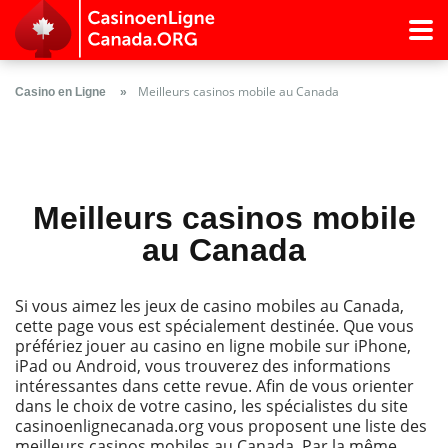
Meilleurs casinos mobile au Canada
Casino en Ligne
Casinos en ligne
Meilleurs casinos mobile
Jeux de Casino
au Canada
Machines à sous
Systèmes de paiement
Si vous aimez les jeux de casino mobiles au Canada,
cette page vous est spécialement destinée. Que vous
Mobile Casinos
préfériez jouer au casino en ligne mobile sur iPhone,
iPad ou Android, vous trouverez des informations
intéressantes dans cette revue. Afin de vous orienter
dans le choix de votre casino, les spécialistes du site
casinoenlignecanada.org vous proposent une liste des
meilleurs casinos mobiles au Canada. Par la même