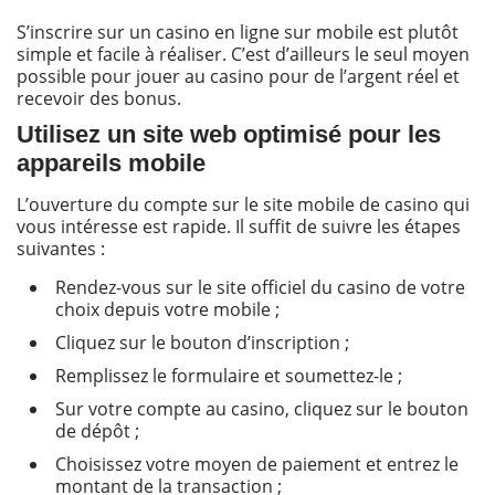
S’inscrire sur un casino en ligne sur mobile est plutôt
simple et facile à réaliser. C’est d’ailleurs le seul moyen
possible pour jouer au casino pour de l’argent réel et
recevoir des bonus.
Utilisez un site web optimisé pour les
appareils mobile
L’ouverture du compte sur le site mobile de casino qui
vous intéresse est rapide. Il suffit de suivre les étapes
suivantes :
Rendez-vous sur le site officiel du casino de votre
choix depuis votre mobile ;
Cliquez sur le bouton d’inscription ;
Remplissez le formulaire et soumettez-le ;
Sur votre compte au casino, cliquez sur le bouton
de dépôt ;
Choisissez votre moyen de paiement et entrez le
montant de la transaction ;