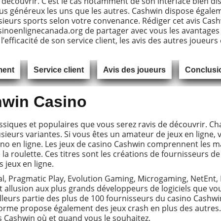
y Casino
e découvrir. C’est le cas notamment de son interface bien di
us généreux les uns que les autres. Cashwin dispose égale
fe Casino
ieurs sports selon votre convenance. Rédiger cet avis Cas
casinoenlignecanada.org de partager avec vous les avantages 
y Casino
l’efficacité de son service client, les avis des autres joueurs 
ment
Service client
Avis des joueurs
Conclusi
hwin Casino
siques et populaires que vous serez ravis de découvrir. C
usieurs variantes. Si vous êtes un amateur de jeux en ligne, 
sino en ligne. Les jeux de casino Cashwin comprennent les 
ue la roulette. Ces titres sont les créations de fournisseurs de
s jeux en ligne.
l, Pragmatic Play, Evolution Gaming, Microgaming, NetEnt, 
t allusion aux plus grands développeurs de logiciels que vo
illeurs partie des plus de 100 fournisseurs du casino Cashwin.
eforme propose également des jeux crash en plus des autres
ts Cashwin où et quand vous le souhaitez.