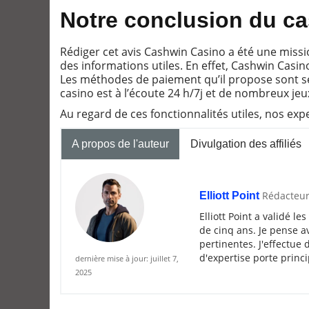
Notre conclusion du c
Rédiger cet avis Cashwin Casino a été une miss
des informations utiles. En effet, Cashwin Casino
Les méthodes de paiement qu’il propose sont séc
casino est à l’écoute 24 h/7j et de nombreux je
Au regard de ces fonctionnalités utiles, nos e
A propos de l'auteur
Divulgation des affiliés
Rédacteur
Elliott Point
Elliott Point a validé l
de cinq ans. Je pense a
pertinentes. J'effectue
d'expertise porte princ
dernière mise à jour: juillet 7,
2025