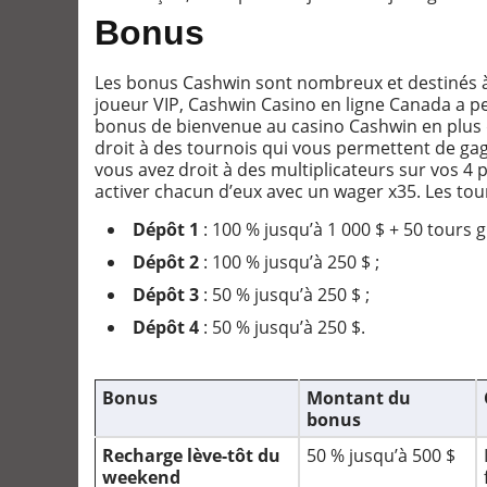
Bonus
Les bonus Cashwin sont nombreux et destinés à
joueur VIP, Cashwin Casino en ligne Canada a pe
bonus de bienvenue au casino Cashwin en plus d
droit à des tournois qui vous permettent de gag
vous avez droit à des multiplicateurs sur vos 4
activer chacun d’eux avec un wager x35. Les tou
Dépôt 1
: 100 % jusqu’à 1 000 $ + 50 tours gr
Dépôt 2
: 100 % jusqu’à 250 $ ;
Dépôt 3
: 50 % jusqu’à 250 $ ;
Dépôt 4
: 50 % jusqu’à 250 $.
Bonus
Montant du
bonus
Recharge lève-tôt du
50 % jusqu’à 500 $
weekend