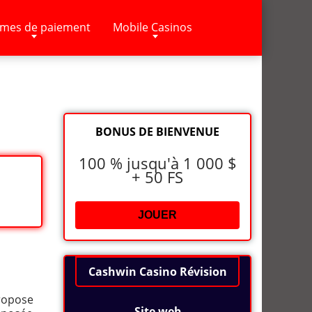
èmes de paiement
Mobile Casinos
ac Casinos
Android Casinos
l Casinos
iPhone Casinos
BONUS DE BIENVENUE
Casinos en ligne
fecard Casinos
iPad Casinos
ler Casinos
Windows Casinos
100 % jusqu'à 1 000 $
Jeux de Casino
+ 50 FS
yz Casinos
Machines à sous
l Casinos
Systèmes de paiement
JOUER
Debit Casinos
Mobile Casinos
t Casinos
Cashwin Casino Révision
propose
Site web