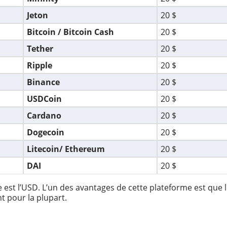
Jeton
20 $
Bitcoin / Bitcoin Cash
20 $
Tether
20 $
Ripple
20 $
Binance
20 $
USDCoin
20 $
Cardano
20 $
Dogecoin
20 $
Litecoin/ Ethereum
20 $
DAI
20 $
e est l’USD. L’un des avantages de cette plateforme est que 
t pour la plupart.