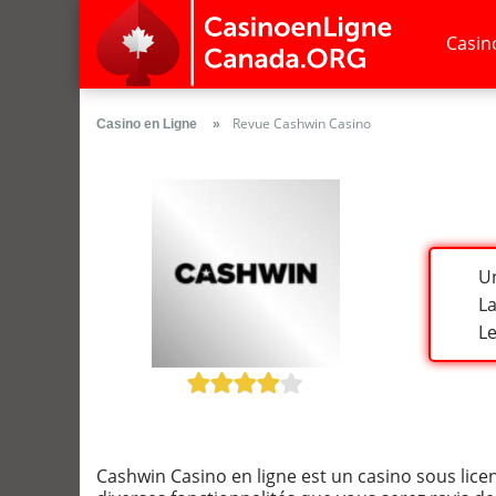
Casin
Revue Cashwin Casino
Casino en Ligne
Regio
Crypt
High 
Live C
Un
21 Ca
La
7 Sul
Le
777 C
888 C
All Sl
Betss
Cashwin Casino en ligne est un casino sous li