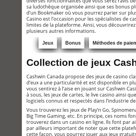
Betwa
diverses fonctionnalités que vous serez ravis d
sa ludothèque organisée ainsi que ses bonus pl
Betsa
d’un Bookmaker où vous pourrez parier sur plus
Casino est l’occasion pour les spécialistes de 
Luxur
limites de la plateforme. Ainsi, vous découvrirez 
plusieurs autres informations.
Jeux
Bonus
Méthodes de paie
Collection de jeux Cas
Cashwin Canada propose des jeux de casino clas
d’eux a une particularité et est disponible en pl
vous sentirez à l’aise en jouant sur Cashwin Ca
à sous, les jeux de cartes, le live casino ainsi q
logiciels connus et respectés dans l’industrie de
Vous trouverez les jeux de Play’n Go, Spinomena
Big Time Gaming, etc. En principe, ces noms fon
trouverez dans un casino en ligne. Ils font par a
par ailleurs important de noter que cette plat
cette façon, vous pourrez jouer aux jeux gratui