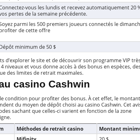
Connectez-vous les lundis et recevez automatiquement 20 
vos pertes de la semaine précédente.
Soyez parmi les 500 premiers joueurs connectés le dimanc
profiter de cette offre
Dépôt minimum de 50 $
s d’explorer le site et de découvrir son programme VIP trè
r 4 niveaux et vous donne accès à des bonus en espèces, d
ue des limites de retrait maximales.
au casino Cashwin
e condition pour profiter des bonus. À cet effet, le montan
dent du moyen de dépôt choisi au casino Cashwin. Cet avi
des sachant que celles-ci varient en fonction de la zone
igne.
um
Méthodes de retrait casino
Montant mini
Mifinity
20 $