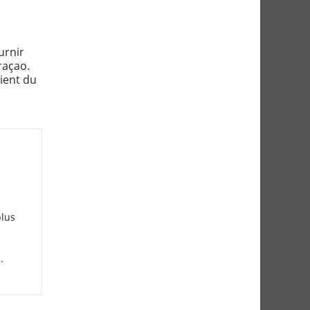
urnir
raçao.
lient du
plus
.