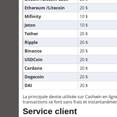
Ethereum /Litecoin
20 $
Mifinity
10 $
Jeton
10 $
Tether
20 $
Ripple
20 $
Binance
20 $
USDCoin
20 $
Cardano
20 $
Dogecoin
20 $
DAI
20 $
La principale devise utilisée sur Cashwin en lign
transactions se font sans frais et instantanémen
Service client