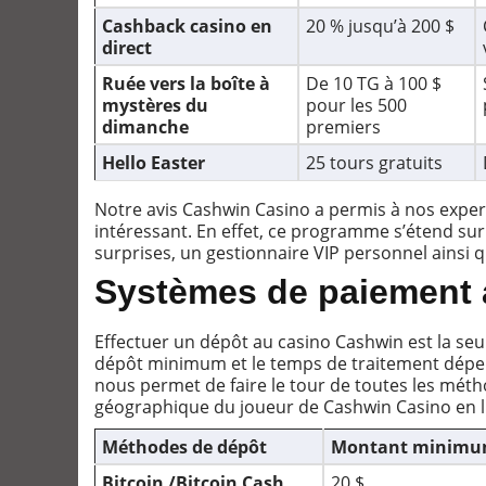
Cashback casino en
20 % jusqu’à 200 $
direct
Ruée vers la boîte à
De 10 TG à 100 $
mystères du
pour les 500
dimanche
premiers
Hello Easter
25 tours gratuits
Notre avis Cashwin Casino a permis à nos expert
intéressant. En effet, ce programme s’étend su
surprises, un gestionnaire VIP personnel ainsi q
Systèmes de paiement 
Effectuer un dépôt au casino Cashwin est la seul
dépôt minimum et le temps de traitement dépen
nous permet de faire le tour de toutes les métho
géographique du joueur de Cashwin Casino en l
Méthodes de dépôt
Montant minim
Bitcoin /Bitcoin Cash
20 $