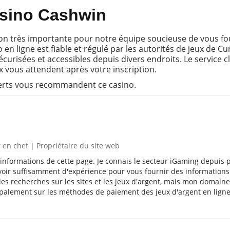
asino Cashwin
ion très importante pour notre équipe soucieuse de vous fo
 en ligne est fiable et régulé par les autorités de jeux de Cu
urisées et accessibles depuis divers endroits. Le service c
ux vous attendent après votre inscription.
xperts vous recommandent ce casino.
 en chef | Propriétaire du site web
es informations de cette page. Je connais le secteur iGaming depuis 
voir suffisamment d'expérience pour vous fournir des informations
 des recherches sur les sites et les jeux d'argent, mais mon domaine
ipalement sur les méthodes de paiement des jeux d'argent en ligne