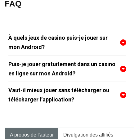
FAQ
À quels jeux de casino puis-je jouer sur
mon Android?
Puis-je jouer gratuitement dans un casino
en ligne sur mon Android?
Vaut-il mieux jouer sans télécharger ou
télécharger l’application?
A propos de l'auteur
Divulgation des affiliés