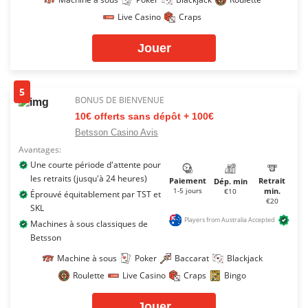
Live Casino
Craps
Jouer
5
BONUS DE BIENVENUE
10€ offerts sans dépôt + 100€
Betsson Casino Avis
Avantages:
Une courte période d'attente pour
les retraits (jusqu'à 24 heures)
Paiement
Retrait
Dép. min
1-5 jours
min.
€10
Éprouvé équitablement par TST et
€20
SKL
Players from Australia Accepted
Machines à sous classiques de
Betsson
Machine à sous
Poker
Baccarat
Blackjack
Roulette
Live Casino
Craps
Bingo
Jouer