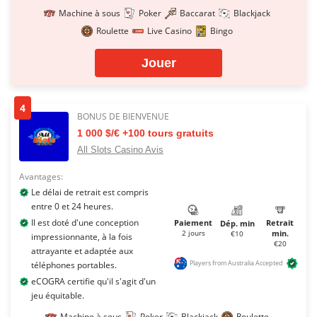
Machine à sous
Poker
Baccarat
Blackjack
Roulette
Live Casino
Bingo
Jouer
4
BONUS DE BIENVENUE
1 000 $/€ +100 tours gratuits
All Slots Casino Avis
Avantages:
Le délai de retrait est compris
entre 0 et 24 heures.
Il est doté d'une conception
Paiement
Retrait
Dép. min
2 jours
min.
€10
impressionnante, à la fois
€20
attrayante et adaptée aux
Players from Australia Accepted
téléphones portables.
eCOGRA certifie qu'il s'agit d'un
jeu équitable.
Machine à sous
Poker
Blackjack
Roulette