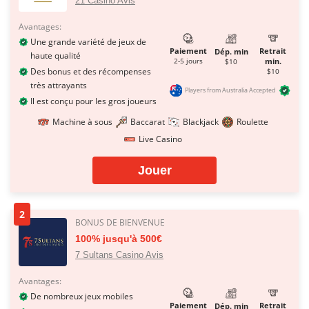
21 Casino Avis
Avantages:
Une grande variété de jeux de
Paiement
Retrait
Dép. min
haute qualité
2-5 jours
min.
$10
Des bonus et des récompenses
$10
très attrayants
Players from Australia Accepted
Il est conçu pour les gros joueurs
Machine à sous
Baccarat
Blackjack
Roulette
Live Casino
Jouer
2
BONUS DE BIENVENUE
100% jusqu'à 500€
7 Sultans Casino Avis
Avantages:
De nombreux jeux mobiles
Paiement
Retrait
Dép. min