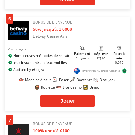
6
BONUS DE BIENVENUE
50% jusqu'à 1 000$
Betway Casino Avis
Avantages:
Paiement
Retrait
Dép. min
Nombreuses méthodes de retrait
1-3 jours
min.
€/$10
Jeux instantanés et jeux mobiles
0.01€
Audited by eCogra
Players from Australia Accepted
Machine à sous
Poker
Baccarat
Blackjack
Roulette
Live Casino
Bingo
Jouer
7
BONUS DE BIENVENUE
100% usqu'à €100