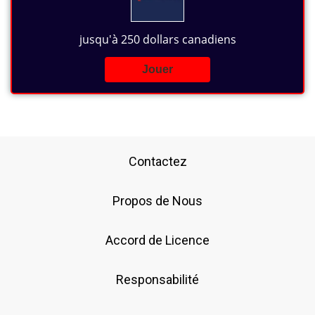
jusqu'à 250 dollars canadiens
Jouer
Contactez
Propos de Nous
Accord de Licence
Responsabilité