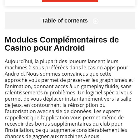
Table of contents
Modules Complémentaires de
Modules Complémentaires
Casino pour Android
Notre Choix
Aujourd’hui, la plupart des joueurs lancent leurs
machines à sous préférées dans le casino apps pour
Android. Nous sommes convaincus que cette
FAQ
approche vous permet de préserver les graphismes et
l’animation, donnant accès à un gameplay fluide, sans
ralentissements ni problèmes. Un logiciel spécial vous
permet de vous déplacer instantanément vers la salle
de jeux, en contournant la réinscription ou
l’autorisation avec saisie de données. Les experts
rappellent que l’application vous permet même de
recevoir des bonus supplémentaires du club pour
l’installation, ce qui augmente considérablement les
chances de gagner aux machines à sous.