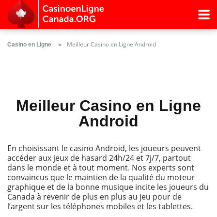
Meilleur Casino en Ligne Android
Casino en Ligne
Casinos en ligne
Meilleur Casino en Ligne
Jeux de Casino
Android
Machines à sous
Systèmes de paiement
En choisissant le casino Android, les joueurs peuvent
accéder aux jeux de hasard 24h/24 et 7j/7, partout
Mobile Casinos
dans le monde et à tout moment. Nos experts sont
convaincus que le maintien de la qualité du moteur
graphique et de la bonne musique incite les joueurs du
Canada à revenir de plus en plus au jeu pour de
l’argent sur les téléphones mobiles et les tablettes.