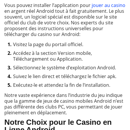
Vous pouvez installer l’application pour
jouer au casino
en argent réel Android tout à fait gratuitement. Le plus
souvent, un logiciel spécial est disponible sur le site
officiel du club de votre choix. Nos experts du site
proposent des instructions universelles pour
télécharger du casino sur Android:
Visitez la page du portail officiel.
Accédez à la section Version mobile,
Téléchargement ou Application.
Sélectionnez le système d’exploitation Android.
Suivez le lien direct et téléchargez le fichier apk.
Exécutez-le et attendez la fin de l’installation.
Notre vaste expérience dans l’industrie du jeu indique
que la gamme de jeux de casino mobiles Android n’est
pas différente des clubs PC, vous permettant de jouer
pleinement en déplacement.
Notre Choix pour le Casino en
Ligne Android