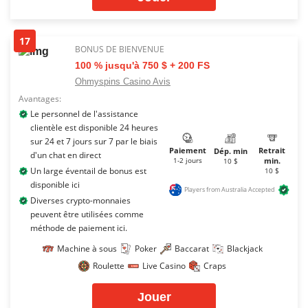
17
BONUS DE BIENVENUE
100 % jusqu'à 750 $ + 200 FS
Ohmyspins Casino Avis
Avantages:
Le personnel de l'assistance
clientèle est disponible 24 heures
sur 24 et 7 jours sur 7 par le biais
Paiement
Retrait
Dép. min
d'un chat en direct
1-2 jours
min.
10 $
Un large éventail de bonus est
10 $
disponible ici
Players from Australia Accepted
Diverses crypto-monnaies
peuvent être utilisées comme
méthode de paiement ici.
Machine à sous
Poker
Baccarat
Blackjack
Roulette
Live Casino
Craps
Jouer