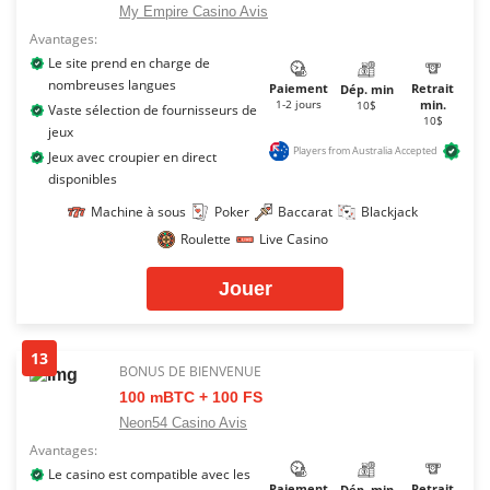
My Empire Casino Avis
Avantages:
Le site prend en charge de
nombreuses langues
Paiement
Retrait
Dép. min
1-2 jours
min.
10$
Vaste sélection de fournisseurs de
10$
jeux
Players from Australia Accepted
Jeux avec croupier en direct
disponibles
Machine à sous
Poker
Baccarat
Blackjack
Roulette
Live Casino
Jouer
13
BONUS DE BIENVENUE
100 mBTC + 100 FS
Neon54 Casino Avis
Avantages:
Le casino est compatible avec les
Paiement
Retrait
Dép. min