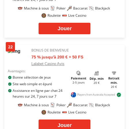
Machine à sous
Poker
Baccarat
Blackjack
Roulette
Live Casino
Jouer
22
BONUS DE BIENVENUE
75 % jusqu'à 200 € + 50 FS
Lalabet Casino Avis
Avantages:
Bonne sélection de jeux
Paiement
Retrait
Dép. min
2-5 jours
min.
20 €
Site web simple et épuré
20 €
Assistance en ligne par chat 24
Players from Australia Accepted
heures sur 24, 7 jours sur 7
Machine à sous
Poker
Baccarat
Blackjack
Roulette
Live Casino
Jouer