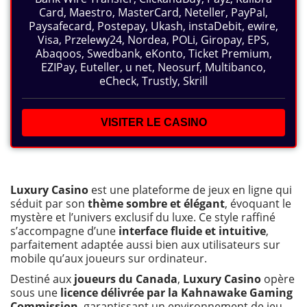
Card, Maestro, MasterCard, Neteller, PayPal,
Paysafecard, Postepay, Ukash, instaDebit, ewire,
Visa, Przelewy24, Nordea, POLi, Giropay, EPS,
Abaqoos, Swedbank, eKonto, Ticket Premium,
EZIPay, Euteller, u net, Neosurf, Multibanco,
eCheck, Trustly, Skrill
VISITER LE CASINO
Luxury Casino
est une plateforme de jeux en ligne qui
séduit par son
thème sombre et élégant
, évoquant le
mystère et l’univers exclusif du luxe. Ce style raffiné
s’accompagne d’une
interface fluide et intuitive
,
parfaitement adaptée aussi bien aux utilisateurs sur
mobile qu’aux joueurs sur ordinateur.
Destiné aux
joueurs du Canada
,
Luxury Casino
opère
sous une
licence délivrée par la Kahnawake Gaming
Commission
, garantissant un environnement de jeu