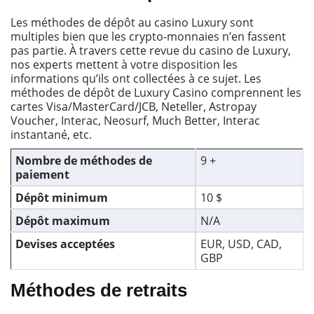
Les méthodes de dépôt au casino Luxury sont
multiples bien que les crypto-monnaies n’en fassent
pas partie. À travers cette revue du casino de Luxury,
nos experts mettent à votre disposition les
informations qu’ils ont collectées à ce sujet. Les
méthodes de dépôt de Luxury Casino comprennent les
cartes Visa/MasterCard/JCB, Neteller, Astropay
Voucher, Interac, Neosurf, Much Better, Interac
instantané, etc.
Nombre de méthodes de
9 +
paiement
Dépôt minimum
10 $
Dépôt maximum
N/A
Devises acceptées
EUR, USD, CAD,
GBP
Méthodes de retraits