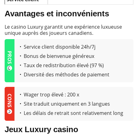
Avantages et inconvénients
Le casino Luxury garantit une expérience luxueuse
unique auprès des joueurs canadiens.
Service client disponible 24h/7j
PROS
Bonus de bienvenue généreux
Taux de redistribution élevé (97 %)
Diversité des méthodes de paiement
Wager trop élevé : 200 x
CONS
Site traduit uniquement en 3 langues
Les délais de retrait sont relativement long
Jeux Luxury casino