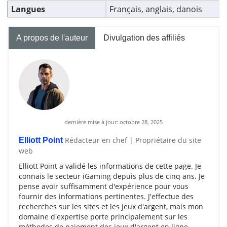
Langues
Français, anglais, danois
A propos de l'auteur
Divulgation des affiliés
dernière mise à jour: octobre 28, 2025
Rédacteur en chef | Propriétaire du site
Elliott Point
web
Elliott Point a validé les informations de cette page. Je
connais le secteur iGaming depuis plus de cinq ans. Je
pense avoir suffisamment d'expérience pour vous
fournir des informations pertinentes. J'effectue des
recherches sur les sites et les jeux d'argent, mais mon
domaine d'expertise porte principalement sur les
méthodes de paiement des jeux d'argent en ligne.