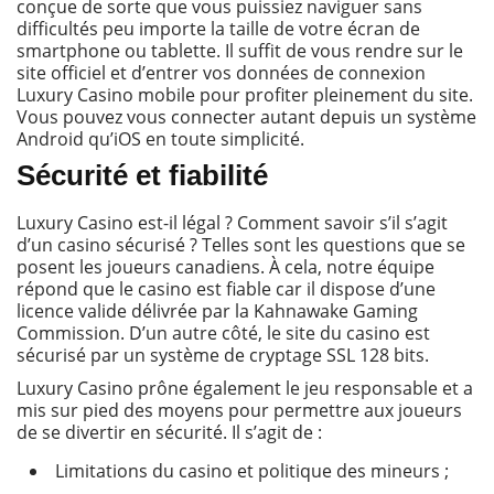
conçue de sorte que vous puissiez naviguer sans
difficultés peu importe la taille de votre écran de
smartphone ou tablette. Il suffit de vous rendre sur le
site officiel et d’entrer vos données de connexion
Luxury Casino mobile pour profiter pleinement du site.
Vous pouvez vous connecter autant depuis un système
Android qu’iOS en toute simplicité.
Sécurité et fiabilité
Luxury Casino est-il légal ? Comment savoir s’il s’agit
d’un casino sécurisé ? Telles sont les questions que se
posent les joueurs canadiens. À cela, notre équipe
répond que le casino est fiable car il dispose d’une
licence valide délivrée par la Kahnawake Gaming
Commission. D’un autre côté, le site du casino est
sécurisé par un système de cryptage SSL 128 bits.
Luxury Casino prône également le jeu responsable et a
mis sur pied des moyens pour permettre aux joueurs
de se divertir en sécurité. Il s’agit de :
Limitations du casino et politique des mineurs ;