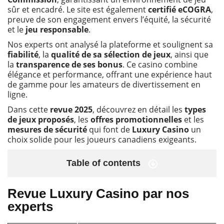
sûr et encadré. Le site est également
certifié eCOGRA
,
preuve de son engagement envers l’équité, la sécurité
et le
jeu responsable
.
Nos experts ont analysé la plateforme et soulignent sa
fiabilité
, la
qualité de sa sélection de jeux
, ainsi que
la
transparence de ses bonus
. Ce casino combine
élégance et performance, offrant une expérience haut
de gamme pour les amateurs de divertissement en
ligne.
Dans cette
revue 2025
, découvrez en détail les
types
de jeux proposés
, les
offres promotionnelles
et les
mesures de sécurité
qui font de
Luxury Casino
un
choix solide pour les joueurs canadiens exigeants.
Table of contents
Revue Luxury Casino par nos
Revue par nos experts
experts
Avantages et inconvénients