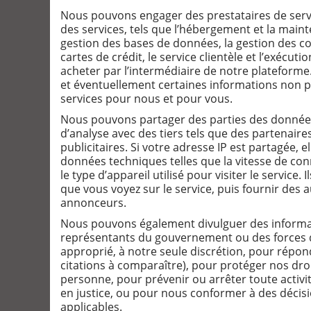
Nous pouvons engager des prestataires de servi
des services, tels que l’hébergement et la maint
gestion des bases de données, la gestion des co
cartes de crédit, le service clientèle et l’exéc
acheter par l’intermédiaire de notre platefor
et éventuellement certaines informations non pe
services pour nous et pour vous.
Nous pouvons partager des parties des données d
d’analyse avec des tiers tels que des partenair
publicitaires. Si votre adresse IP est partagée, e
données techniques telles que la vitesse de conne
le type d’appareil utilisé pour visiter le service
que vous voyez sur le service, puis fournir des
annonceurs.
Nous pouvons également divulguer des informat
représentants du gouvernement ou des forces de
approprié, à notre seule discrétion, pour répon
citations à comparaître), pour protéger nos droit
personne, pour prévenir ou arrêter toute activit
en justice, ou pour nous conformer à des décisio
applicables.