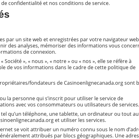
y Casino
de confidentialité et nos conditions de service.
fe Casino
lés
y Casino
s par un site web et enregistrées par votre navigateur web. 
fournir des analyses, mémoriser des informations vous concer
formations de connexion.
 Société », « nous », « notre » ou « nos », elle se réfère à
e de vos informations dans le cadre de cette politique de
propriétaires/fondateurs de Casinoenlignecanada.org sont b
n ou la personne qui s’inscrit pour utiliser le service de
ations avec vos consommateurs ou utilisateurs de services
t tel qu’un téléphone, une tablette, un ordinateur ou tout au
asinoenlignecanada.org et utiliser les services.
ternet se voit attribuer un numéro connu sous le nom d’ad
 généralement attribués par blocs géographiques. Une adres