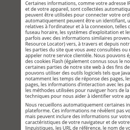
Certaines informations, comme votre adresse IP 
et de votre appareil, sont collectées automatiq
peuvent être utilisées pour connecter votre ordi
automatiquement peuvent être un identifiant, u
relatives à l’ordinateur et à la connexion, telles
fuseau horaire, les systèmes d’exploitation et l
parfois avec des informations similaires provena
Resource Locator) vers, à travers et depuis notre
les parties du site que vous avez consultées ou
appeler notre service clientèle. Nous pouvons é
des cookies Flash (également connus sous le no
certaines parties de notre site web à des fins de
pouvons utiliser des outils logiciels tels que Ja
notamment les temps de réponse des pages, les 
pages, les informations d’interaction avec les pag
les méthodes utilisées pour naviguer hors de l
techniques pour nous aider à identifier votre ap
Nous recueillons automatiquement certaines info
plateforme. Ces informations ne révèlent pas 
mais peuvent inclure des informations sur votre 
caractéristiques de votre navigateur et de votre
linguistiques, les URL de référence, le nom de vo