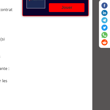
Jouer
contrat
s
(si
s
ante :
 les