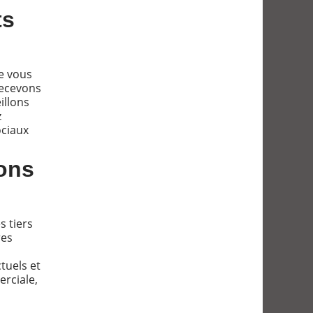
ts
e vous
recevons
illons
z
ociaux
lons
s tiers
res
s
tuels et
erciale,