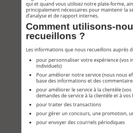
qui et quand vous utilisez notre plate-forme, a
principalement nécessaires pour maintenir la séc
d’analyse et de rapport internes.
Comment utilisons-nou
recueillons ?
Les informations que nous recueillons auprès de
pour personnaliser votre expérience (vos 
individuels)
Pour améliorer notre service (nous nous ef
base des informations et des commentaires
pour améliorer le service à la clientèle (v
demandes de service à la clientèle et à vos
pour traiter des transactions
pour gérer un concours, une promotion, un
pour envoyer des courriels périodiques