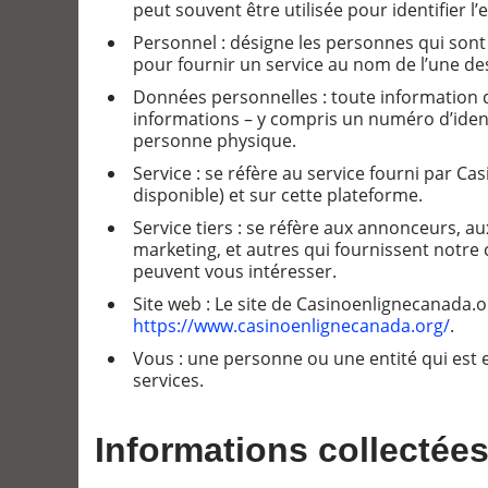
peut souvent être utilisée pour identifier l’
Personnel : désigne les personnes qui son
pour fournir un service au nom de l’une des
Données personnelles : toute information q
informations – y compris un numéro d’identi
personne physique.
Service : se réfère au service fourni par Ca
disponible) et sur cette plateforme.
Service tiers : se réfère aux annonceurs, 
marketing, et autres qui fournissent notre
peuvent vous intéresser.
Site web : Le site de Casinoenlignecanada.o
https://www.casinoenlignecanada.org/
.
Vous : une personne ou une entité qui est 
services.
Informations collecté