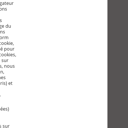
igateur
ions
s
age du
ons
iform
cookie,
sé pour
cookies,
 sur
es, nous
on,
nes
ris) et
.
nées)
s sur