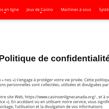
os en ligne
Jeux de Casino
Machines à sous
Syst
ns
Roulette
Inter
o Casinos
Poker
Skril
Casinos en ligne Ontario
Roller Casinos
Blackjack
Paysa
asinos
Baccarat
Netel
Politique de confidentialit
sino
Bingo
ecoPa
tans Casino
PayPa
asino
Insta
 « nos ») s’engage à protéger votre vie privée. Cette politiq
ns personnelles sont collectées, utilisées et divulguées par
asino
iDebi
ots Casino
notre site Web, https://www.casinoenlignecanada.org/ , et à s
on Casino
ce »). En accédant ou en utilisant notre service, vous signif
tockage, l’utilisation et la divulgation de vos informations